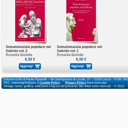
Somatomanzia popolare nel
Somatomanzia popolare nel
Salento vol. 2
Salento vol. 1
Rossella Barletta
Rossella Barletta
6,50 €
6,50 €
Edizioni Grifo di Paola Pignatelli – Via Sant'Ignazio di Loyola, 37 - 73100 Lecce - P.I
PEC: edizionigrifo@pec.it
Cookie Policy
Privacy Policy
Area riservata
Design, testo, grafica, selezione e layout del presente Sito Web sono riservati. - © 2012 - Tutt